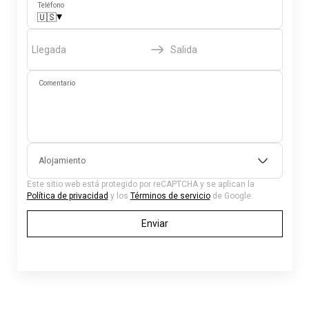
Teléfono
▾
🇺🇸
Llegada
Salida
Comentario
Alojamiento
Este sitio web está protegido por reCAPTCHA y se aplican la
Política de privacidad
y los
Términos de servicio
de Google.
Enviar