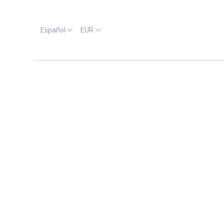
Español
EUR
Ubicación
Llegada
Más filtros
7 Resultados