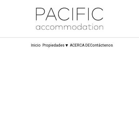
▾
Inicio
Propiedades
ACERCA DE
Contáctenos
Buscar
Salida
Personas
Ordenar por Precio (min-max)